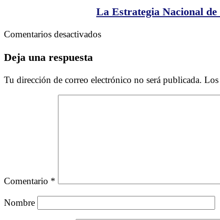
en
La Estrategia Nacional d
Tampa
Bay
en
Comentarios desactivados
en
La
Mayo
Estrategia
Deja una respuesta
Nacional
de
Tu dirección de correo electrónico no será publicada.
Los
Hidrocarburos
en
Colombia
Comentario
*
Nombre