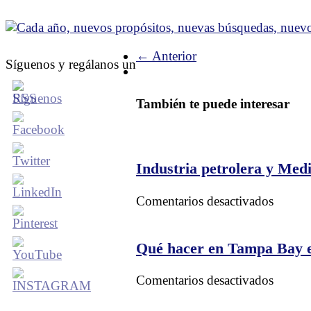
← Anterior
Síguenos y regálanos un
También te puede interesar
Industria petrolera y Me
en
Comentarios desactivados
Industr
petrole
y
Qué hacer en Tampa Bay 
Medio
Ambie
en
Comentarios desactivados
en
Qué
Colom
hacer