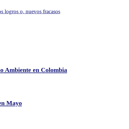
dio Ambiente en Colombia
ia
ra
en Mayo
nte
bia