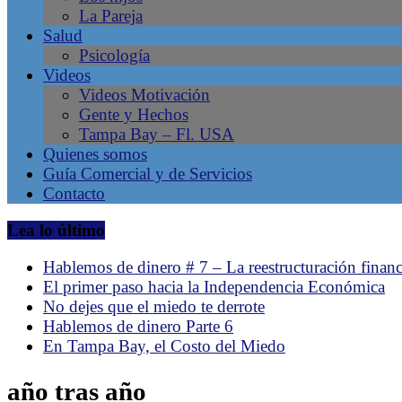
La Pareja
en
Salud
Tampa
Psicología
Bay
Videos
–
Videos Motivación
Gente
Gente y Hechos
Líder,
Tampa Bay – Fl. USA
Negocios
Quienes somos
Latinos,
Guía Comercial y de Servicios
Revista
Contacto
de
la
Lea lo último
comunidad
hispana
Hablemos de dinero # 7 – La reestructuración financ
en
El primer paso hacia la Independencia Económica
Tampa,
No dejes que el miedo te derrote
Florida.
Hablemos de dinero Parte 6
Emprendimiento
En Tampa Bay, el Costo del Miedo
Latino.
año tras año