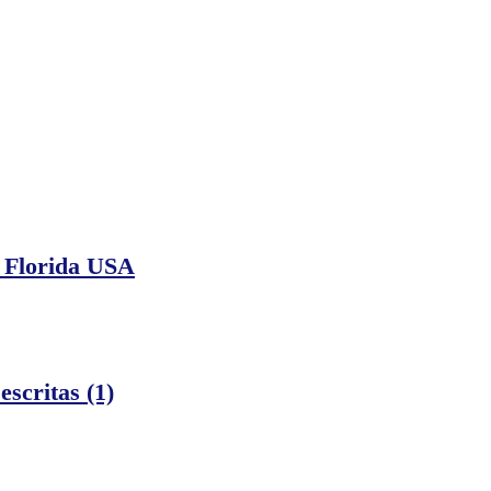
, Florida USA
escritas (1)
s