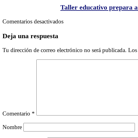
sociale
Taller educativo prepara 
no
escritas
en
Comentarios desactivados
(1)
Taller
educativo
Deja una respuesta
prepara
a
Tu dirección de correo electrónico no será publicada.
Los
quienes
compran
vivienda
por
primera
vez
en
Florida
Comentario
*
Nombre