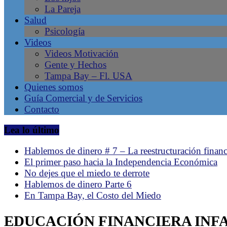
La Pareja
en
Salud
Tampa
Psicología
Bay
Videos
–
Videos Motivación
Gente
Gente y Hechos
Líder,
Tampa Bay – Fl. USA
Negocios
Quienes somos
Latinos,
Guía Comercial y de Servicios
Revista
Contacto
de
la
Lea lo último
comunidad
hispana
Hablemos de dinero # 7 – La reestructuración financ
en
El primer paso hacia la Independencia Económica
Tampa,
No dejes que el miedo te derrote
Florida.
Hablemos de dinero Parte 6
Emprendimiento
En Tampa Bay, el Costo del Miedo
Latino.
EDUCACIÓN FINANCIERA INF