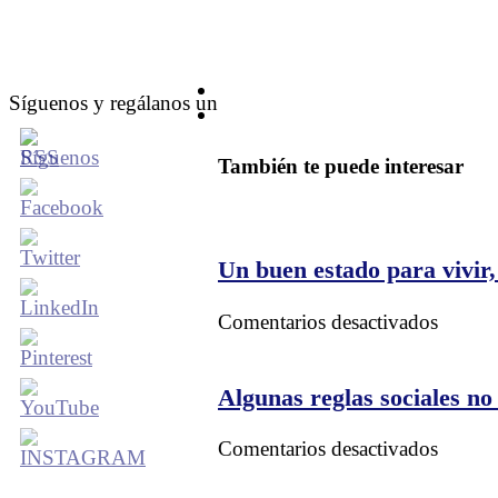
Síguenos y regálanos un
También te puede interesar
Un buen estado para vivir
en
Comentarios desactivados
Un
buen
estado
Algunas reglas sociales no 
para
vivir,
en
Comentarios desactivados
Florida
Alguna
USA
reglas