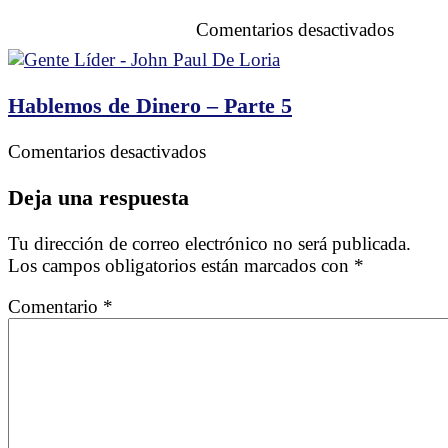
en
Comentarios desactivados
Tampa
Bay
–
Hablemos de Dinero – Parte 5
Luces
y
en
Comentarios desactivados
Tradic
Hablemos
de
Deja una respuesta
Dinero
–
Tu dirección de correo electrónico no será publicada.
Parte
Los campos obligatorios están marcados con
*
5
Comentario
*