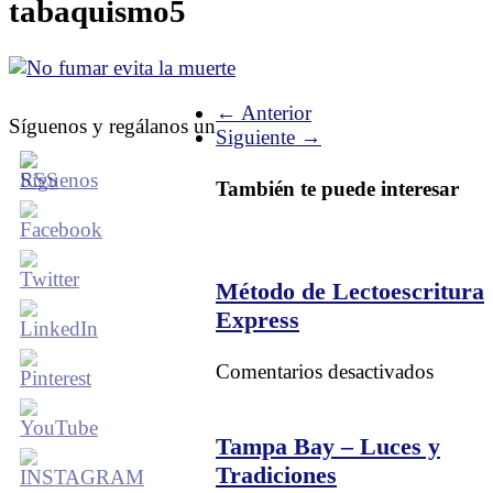
tabaquismo5
← Anterior
Síguenos y regálanos un
Siguiente →
También te puede interesar
Método de Lectoescritura
Express
en
Comentarios desactivados
Métod
de
Lectoes
Tampa Bay – Luces y
Expres
Tradiciones