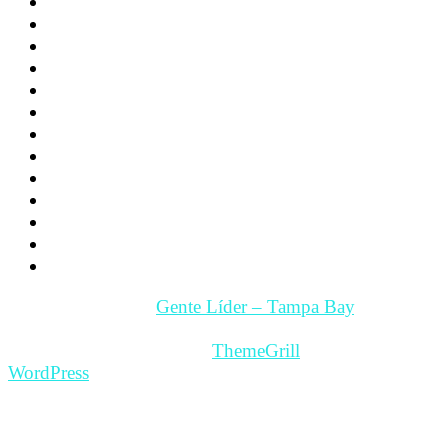
Noticias
Familia
Los hijos
La Pareja
Salud
Psicología
Videos
Videos Motivación
Gente y Hechos
Tampa Bay – Fl. USA
Quienes somos
Guía Comercial y de Servicios
Contacto
Copyright © 2026
Gente Líder – Tampa Bay
. All rights
reserved.
Theme: ColorMag Pro by
ThemeGrill
. Powered by
WordPress
.