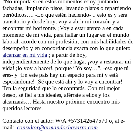
“No importa si en estos momentos estoy pintando
fachadas, limpiando pisos, lavando platos o repartiendo
periódicos…. -Lo que estén haciendo- .. esto es y será
transitorio y desde hoy, voy a abrir mi corazón y a
encontrar mi horizonte. ¡Voy a estar atento a en cada
momento de mi vida, para hallar un lugar en el mundo
laboral, acorde con mi profesión, con mis habilidades de
desempeño y en concordancia exacta con lo que quiero
alcanzar en mi vida
!; a partir de hoy,
independientemente de lo que haga, ¡voy a restaurar mi
vida! ¡lo voy a hacer!, porque “Yo soy…”, -eso que tú
eres- y ¡En este país hay un espacio para mi y está
esperándome! ¡Sé que está ahí y lo voy a encontrar!
Ten la seguridad que lo encontrarás. Con mi mejor
deseo, sé fiel a tus ideales, aférrate a ellos y los
alcanzarás… Hasta nuestro próximo encuentro mis
queridos lectores.
Contacto con el autor: W/A +573142647570 o, al e-
mail:
consultor@armandochavarro.com