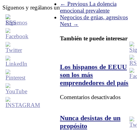
← Previous
La dolencia
Síguenos y regálanos un
emocional prevalente
Negocios de grúas, agresivos
Next →
También te puede interesar
Los hispanos de EEUU
son los más
emprendedores del país
en
Comentarios desactivados
Los
hispan
de
Nunca desistas de un
EEUU
propósito
son