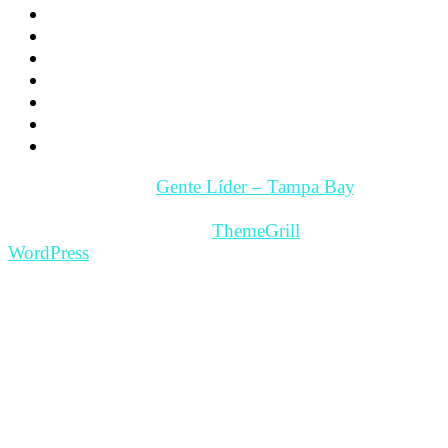
Videos
Videos Motivación
Gente y Hechos
Tampa Bay – Fl. USA
Quienes somos
Guía Comercial y de Servicios
Contacto
Copyright © 2026
Gente Líder – Tampa Bay
. All rights
reserved.
Theme: ColorMag Pro by
ThemeGrill
. Powered by
WordPress
.