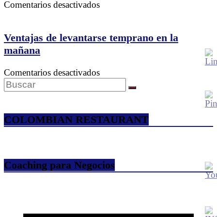
los
en
Comentarios desactivados
más
Nunca
empren
desistas
del
de
Ventajas de levantarse temprano en la
país
un
mañana
propósito
en
Comentarios desactivados
Ventajas
de
levantarse
temprano
COLOMBIAN RESTAURANT
en
la
mañana
Coaching para Negocios