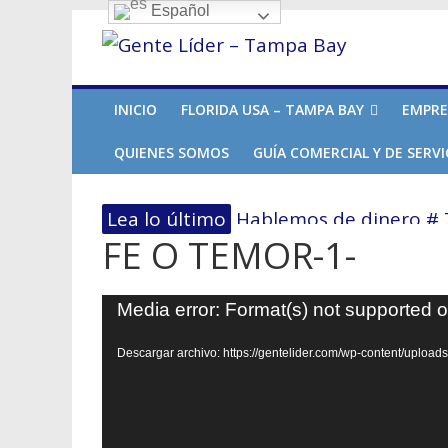
Español
INICIO
FLORIDA USA – TAMPA BAY
EMPRE
QUIENES SOMOS
GUÍA COMERCIAL Y DE SERVI
En Tampa Bay, el Cost
Lea lo último
Hablemos de dinero # 7 
FE O TEMOR-1-
El primer paso hacia l
No dejes que el miedo 
Reproductor
Media error: Format(s) not supported o
Hablemos de dinero Pa
de
Descargar archivo: https://gentelider.com/wp-content/upl
vídeo