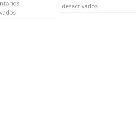
tarios
desactivados
ivados