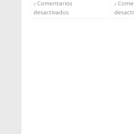
Comentarios
Comen
desactivados
desact