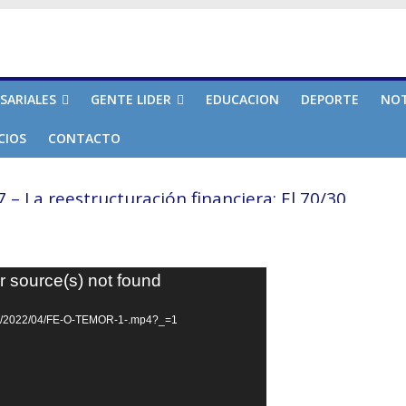
SARIALES
GENTE LIDER
EDUCACION
DEPORTE
NOT
CIOS
CONTACTO
o del Miedo
– La reestructuración financiera: El 70/30
a Independencia Económica
te derrote
r source(s) not found
rte 6
oads/2022/04/FE-O-TEMOR-1-.mp4?_=1