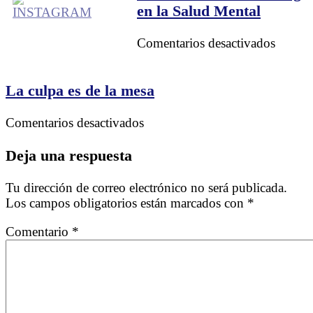
de
en la Salud Mental
Retiro
y
en
Comentarios desactivados
para
La
qué
inciden
sirven?
del
La culpa es de la mesa
Bullin
en
en
Comentarios desactivados
la
La
Salud
culpa
Deja una respuesta
Mental
es
de
Tu dirección de correo electrónico no será publicada.
la
Los campos obligatorios están marcados con
*
mesa
Comentario
*