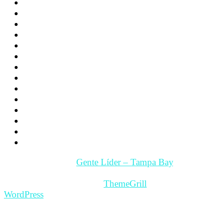
Deporte
Noticias
Familia
Los hijos
La Pareja
Salud
Psicología
Videos
Videos Motivación
Gente y Hechos
Tampa Bay – Fl. USA
Quienes somos
Guía Comercial y de Servicios
Contacto
Copyright © 2026
Gente Líder – Tampa Bay
. All rights
reserved.
Theme: ColorMag Pro by
ThemeGrill
. Powered by
WordPress
.