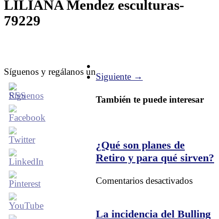
LILIANA Mendez esculturas-
79229
Síguenos y regálanos un
Siguiente →
También te puede interesar
¿Qué son planes de
Retiro y para qué sirven?
en
Comentarios desactivados
¿Qué
son
planes
La incidencia del Bulling