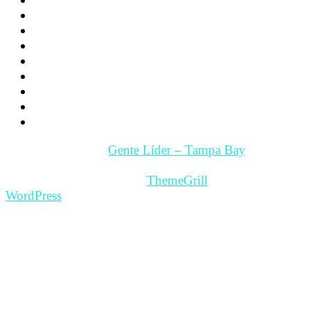
Psicología
Videos
Videos Motivación
Gente y Hechos
Tampa Bay – Fl. USA
Quienes somos
Guía Comercial y de Servicios
Contacto
Copyright © 2026
Gente Líder – Tampa Bay
. All rights
reserved.
Theme: ColorMag Pro by
ThemeGrill
. Powered by
WordPress
.