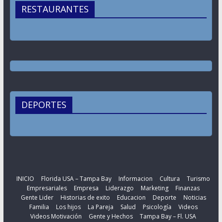
RESTAURANTES
DEPORTES
INICIO
Florida USA – Tampa Bay
Informacion
Cultura
Turismo
Empresariales
Empresa
Liderazgo
Marketing
Finanzas
Gente Lider
Historias de exito
Educacion
Deporte
Noticias
Familia
Los hijos
La Pareja
Salud
Psicología
Videos
Videos Motivación
Gente y Hechos
Tampa Bay – Fl. USA