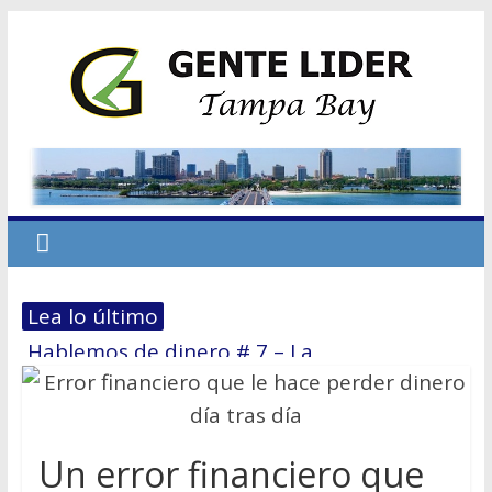
Lea lo último
En Tampa Bay, el Costo del Miedo
Hablemos de dinero # 7 – La
reestructuración financiera: El 70/30
El primer paso hacia la Independencia
Económica
Un error financiero que