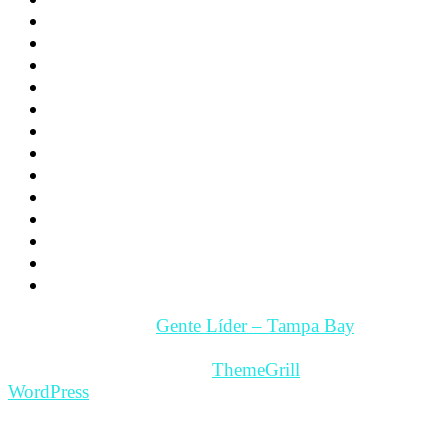
Noticias
Familia
Los hijos
La Pareja
Salud
Psicología
Videos
Videos Motivación
Gente y Hechos
Tampa Bay – Fl. USA
Quienes somos
Guía Comercial y de Servicios
Contacto
Copyright © 2026
Gente Líder – Tampa Bay
. All rights
reserved.
Theme: ColorMag Pro by
ThemeGrill
. Powered by
WordPress
.