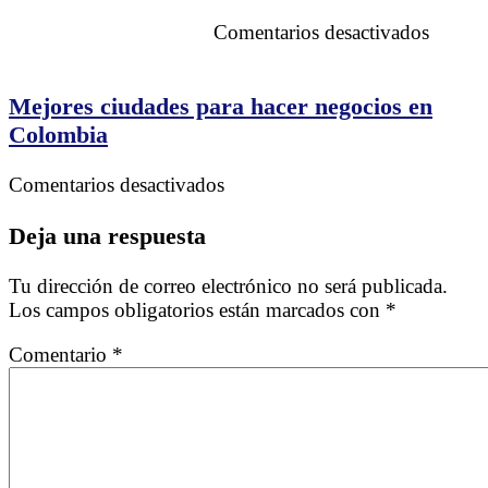
energía
en
Comentarios desactivados
Las
Manzan
Tesoro
Mejores ciudades para hacer negocios en
Medici
Colombia
en
Comentarios desactivados
Mejores
ciudades
Deja una respuesta
para
hacer
Tu dirección de correo electrónico no será publicada.
negocios
Los campos obligatorios están marcados con
*
en
Colombia
Comentario
*