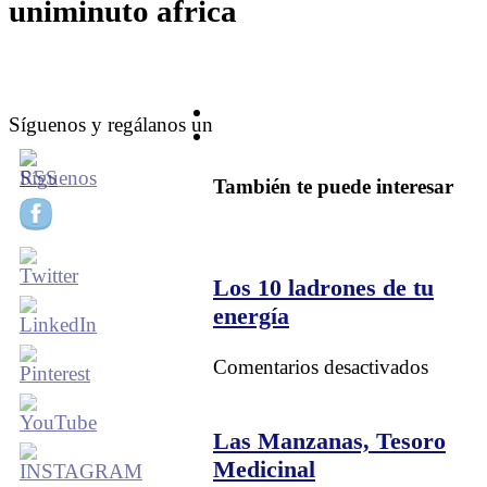
uniminuto africa
Síguenos y regálanos un
También te puede interesar
Los 10 ladrones de tu
energía
en
Comentarios desactivados
Los
10
ladron
Las Manzanas, Tesoro
de
Medicinal
tu