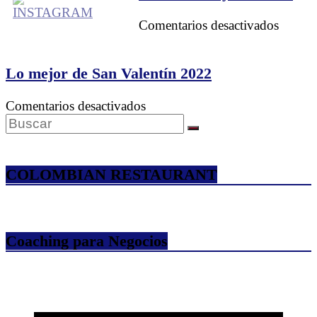
Empres
en
Comentarios desactivados
La
felicid
y
Lo mejor de San Valentín 2022
el
dinero
en
Comentarios desactivados
Lo
mejor
de
San
COLOMBIAN RESTAURANT
Valentín
2022
Coaching para Negocios