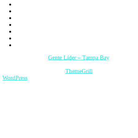
Videos
Videos Motivación
Gente y Hechos
Tampa Bay – Fl. USA
Quienes somos
Guía Comercial y de Servicios
Contacto
Copyright © 2026
Gente Líder – Tampa Bay
. All rights
reserved.
Theme: ColorMag Pro by
ThemeGrill
. Powered by
WordPress
.