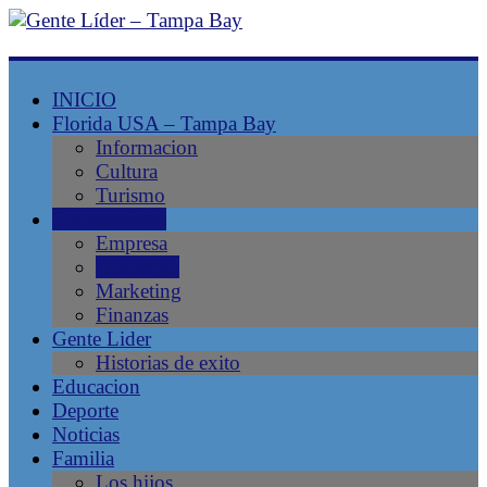
Gente
INICIO
Líder
Florida USA – Tampa Bay
Informacion
–
Cultura
Turismo
Tampa
Empresariales
Empresa
Bay
Liderazgo
Marketing
Finanzas
Magazine
Gente Lider
Latino
Historias de exito
–
Educacion
Revista
Deporte
latina
Noticias
–
Familia
Liderazgo
Los hijos
Latino