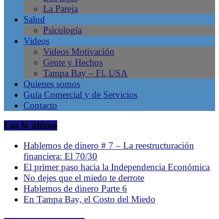
La Pareja
en
Salud
Tampa
Psicología
Bay
Videos
–
Videos Motivación
Gente
Gente y Hechos
Líder,
Tampa Bay – Fl. USA
Negocios
Quienes somos
Latinos,
Guía Comercial y de Servicios
Revista
Contacto
de
la
Lea lo último
comunidad
hispana
Hablemos de dinero # 7 – La reestructuración
en
financiera: El 70/30
Tampa,
El primer paso hacia la Independencia Económica
Florida.
No dejes que el miedo te derrote
Emprendimiento
Hablemos de dinero Parte 6
Latino.
En Tampa Bay, el Costo del Miedo