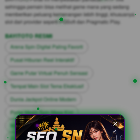
sehingga pemain bisa melihat game mana yang sedang
memberikan peluang kemenangan lebih tinggi, khususnya
slot dari provider seperti PGSoft dan Pragmatic Play.
BAYITOTO RESMI
Arena Spin Digital Paling Favorit
Pusat Hiburan Reel Interaktif
Game Putar Virtual Penuh Sensasi
Tempat Main Slot Tema Eksklusif
Dunia Jackpot Online Modern
Portal Mesin Spin Masa Kini
Wahana Hiburan Slot Premium
Zona Reel Online Paling Seru