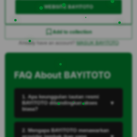
WEBSITE BAYITOTO
Add to collection
Already have an account?
MASUK BAYITOTO
FAQ About BAYITOTO
1. Apa keunggulan tautan resmi
BAYITOTO dibandingkan akses
▼
biasa?
2. Mengapa BAYITOTO menawarkan
provider tembak ikan yang
▼