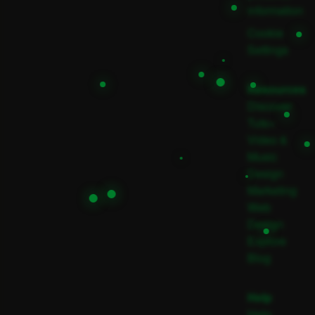
information
Cookie
Settings
Resources
Discover
Tuts+
Video &
Music
Design
Marketing
Web
Design
Explore
Blog
Help
Help