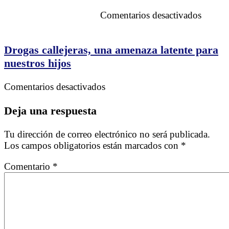
en
Comentarios desactivados
La
salud
mental
Drogas callejeras, una amenaza latente para
y
nuestros hijos
el
cambi
en
Comentarios desactivados
climáti
Drogas
callejeras,
Deja una respuesta
una
amenaza
Tu dirección de correo electrónico no será publicada.
latente
Los campos obligatorios están marcados con
*
para
nuestros
Comentario
*
hijos