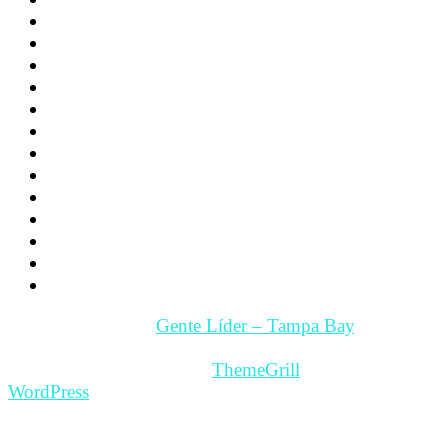
Noticias
Familia
Los hijos
La Pareja
Salud
Psicología
Videos
Videos Motivación
Gente y Hechos
Tampa Bay – Fl. USA
Quienes somos
Guía Comercial y de Servicios
Contacto
Copyright © 2026
Gente Líder – Tampa Bay
. All rights
reserved.
Theme: ColorMag Pro by
ThemeGrill
. Powered by
WordPress
.