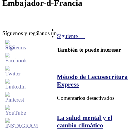
Embajador-d-Francia
Síguenos y regálanos un
Siguiente →
También te puede interesar
Método de Lectoescritura
Express
en
Comentarios desactivados
Métod
de
Lectoes
La salud mental y el
Expres
cambio climático