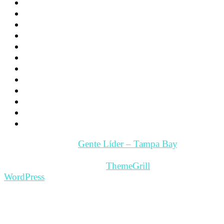
Familia
Los hijos
La Pareja
Salud
Psicología
Videos
Videos Motivación
Gente y Hechos
Tampa Bay – Fl. USA
Quienes somos
Guía Comercial y de Servicios
Contacto
Copyright © 2026
Gente Líder – Tampa Bay
. All rights
reserved.
Theme: ColorMag Pro by
ThemeGrill
. Powered by
WordPress
.