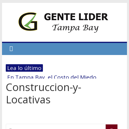
Lea lo último
En Tampa Bay, el Costo del Miedo
Construccion-y-
Hablemos de dinero # 7 – La
reestructuración financiera: El 70/30
Locativas
El primer paso hacia la Independencia
Económica
No dejes que el miedo te derrote