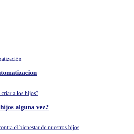
utomatizacion
bia
ogia
 hijos alguna vez?
tizacion
en