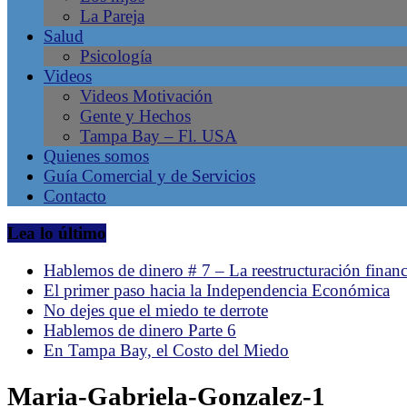
La Pareja
en
Salud
Tampa
Psicología
Bay
Videos
–
Videos Motivación
Gente
Gente y Hechos
Líder,
Tampa Bay – Fl. USA
Negocios
Quienes somos
Latinos,
Guía Comercial y de Servicios
Revista
Contacto
de
la
Lea lo último
comunidad
hispana
Hablemos de dinero # 7 – La reestructuración financ
en
El primer paso hacia la Independencia Económica
Tampa,
No dejes que el miedo te derrote
Florida.
Hablemos de dinero Parte 6
Emprendimiento
En Tampa Bay, el Costo del Miedo
Latino.
Maria-Gabriela-Gonzalez-1