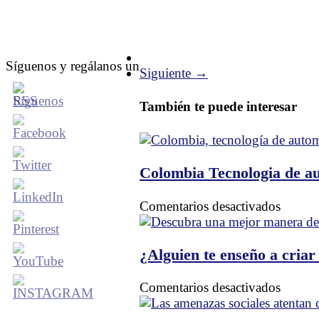
Síguenos y regálanos un
Siguiente →
También te puede interesar
Colombia Tecnologia de a
en
Comentarios desactivados
Colom
Tecnol
de
¿Alguien te enseño a criar
automa
en
Comentarios desactivados
¿Algui
te