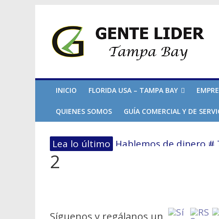
INICIO
FLORIDA USA – TAMPA BAY
EMPRE
QUIENES SOMOS
GUÍA COMERCIAL Y DE SERVI
Lea lo último
Hablemos de dinero # 7 
2
El primer paso hacia l
No dejes que el miedo 
Hablemos de dinero Pa
En Tampa Bay, el Cost
Síguenos y regálanos un