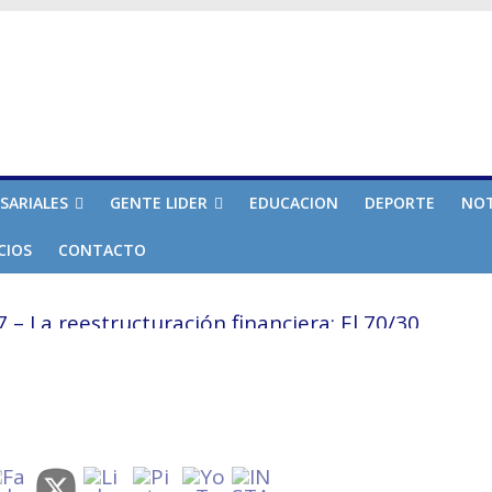
SARIALES
GENTE LIDER
EDUCACION
DEPORTE
NOT
CIOS
CONTACTO
– La reestructuración financiera: El 70/30
a Independencia Económica
te derrote
rte 6
o del Miedo