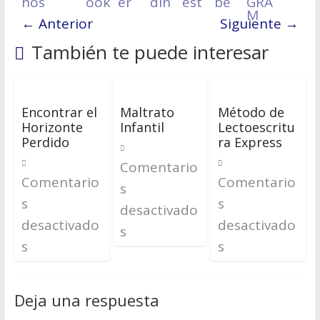
← Anterior
Siguiente →
También te puede interesar
Encontrar el
Maltrato
Método de
Horizonte
Infantil
Lectoescritu
Perdido
ra Express
Comentario
Comentario
Comentario
s
s
s
desactivado
desactivado
desactivado
s
s
s
Deja una respuesta