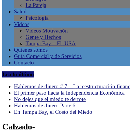
La Pareja
en
Salud
Tampa
Psicología
Bay
Videos
–
Videos Motivación
Gente
Gente y Hechos
Líder,
Tampa Bay – Fl. USA
Negocios
Quienes somos
Latinos,
Guía Comercial y de Servicios
Revista
Contacto
de
la
Lea lo último
comunidad
hispana
Hablemos de dinero # 7 – La reestructuración financ
en
El primer paso hacia la Independencia Económica
Tampa,
No dejes que el miedo te derrote
Florida.
Hablemos de dinero Parte 6
Emprendimiento
En Tampa Bay, el Costo del Miedo
Latino.
Calzado-