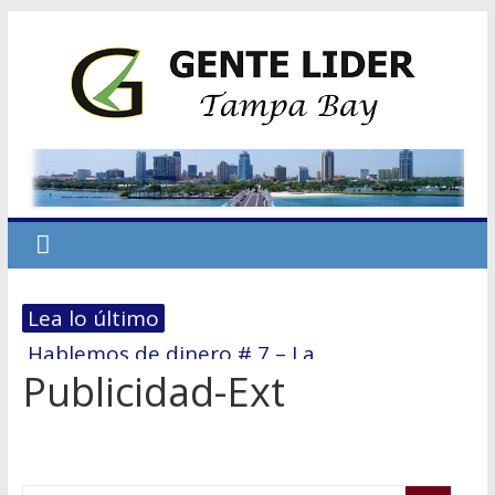
Lea lo último
Hablemos de dinero # 7 – La
Publicidad-Ext
reestructuración financiera: El 70/30
El primer paso hacia la Independencia
Económica
No dejes que el miedo te derrote