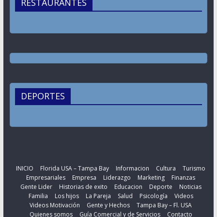
RESTAURANTES
DEPORTES
INICIO
Florida USA – Tampa Bay
Informacion
Cultura
Turismo
Empresariales
Empresa
Liderazgo
Marketing
Finanzas
Gente Lider
Historias de exito
Educacion
Deporte
Noticias
Familia
Los hijos
La Pareja
Salud
Psicología
Videos
Videos Motivación
Gente y Hechos
Tampa Bay – Fl. USA
Quienes somos
Guía Comercial y de Servicios
Contacto