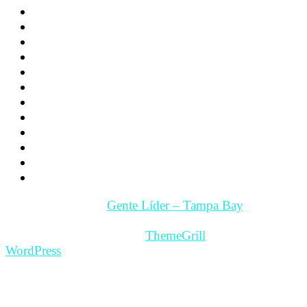
Familia
Los hijos
La Pareja
Salud
Psicología
Videos
Videos Motivación
Gente y Hechos
Tampa Bay – Fl. USA
Quienes somos
Guía Comercial y de Servicios
Contacto
Copyright © 2026
Gente Líder – Tampa Bay
. All rights
reserved.
Theme: ColorMag Pro by
ThemeGrill
. Powered by
WordPress
.