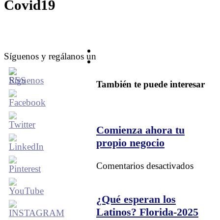
Covid19
Síguenos y regálanos un
También te puede interesar
Comienza ahora tu
propio negocio
en
Comentarios desactivados
Comie
ahora
tu
¿Qué esperan los
propio
Latinos? Florida-2025
negoci