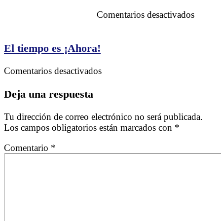
en
Comentarios desactivados
¿Qué
espera
los
El tiempo es ¡Ahora!
Latino
Florida
en
Comentarios desactivados
2025
El
tiempo
Deja una respuesta
es
¡Ahora!
Tu dirección de correo electrónico no será publicada.
Los campos obligatorios están marcados con
*
Comentario
*