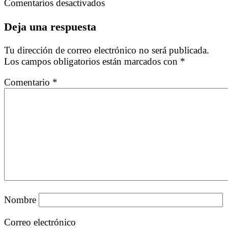
los
en
Comentarios desactivados
adultos
La
mayore
mejor
Deja una respuesta
vacuna
contra
Tu dirección de correo electrónico no será publicada.
el
Los campos obligatorios están marcados con
*
Covid-
19
Comentario
*
Nombre
Correo electrónico