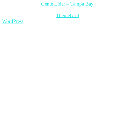
Copyright © 2026
Gente Líder – Tampa Bay
. All rights
reserved.
Theme: ColorMag Pro by
ThemeGrill
. Powered by
WordPress
.