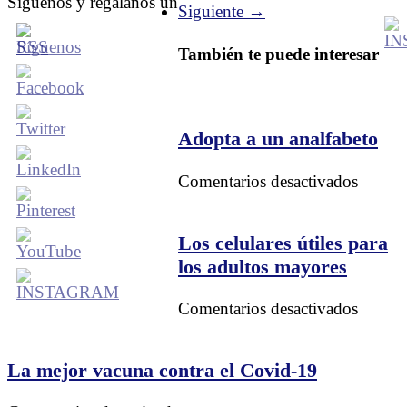
Síguenos y regálanos un
Siguiente →
También te puede interesar
Adopta a un analfabeto
en
Comentarios desactivados
Adopt
a
un
Los celulares útiles para
analfab
los adultos mayores
en
Comentarios desactivados
Los
celular
útiles
La mejor vacuna contra el Covid-19
para