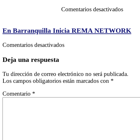
en
Comentarios desactivados
Feliz
Día
Interna
En Barranquilla Inicia REMA NETWORK
de
la
en
Comentarios desactivados
Mujer
En
Barranquilla
Deja una respuesta
Inicia
REMA
Tu dirección de correo electrónico no será publicada.
NETWORK
Los campos obligatorios están marcados con
*
Comentario
*