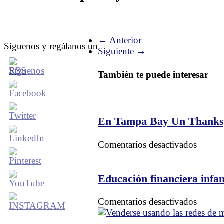
← Anterior
Síguenos y regálanos un
Siguiente →
También te puede interesar
En Tampa Bay Un Thanksg
en
Comentarios desactivados
En
Tampa
Bay
Educación financiera infan
Un
Thanks
en
Comentarios desactivados
que
Educac
Fortale
financi