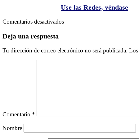
Nuestr
infantil
Use las Redes, véndase
Comun
en
Comentarios desactivados
Use
las
Deja una respuesta
Redes,
véndase
Tu dirección de correo electrónico no será publicada.
Los
Comentario
*
Nombre