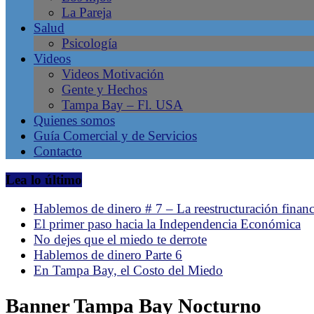
La Pareja
en
Salud
Tampa
Psicología
Bay
Videos
–
Videos Motivación
Gente
Gente y Hechos
Líder,
Tampa Bay – Fl. USA
Negocios
Quienes somos
Latinos,
Guía Comercial y de Servicios
Revista
Contacto
de
la
Lea lo último
comunidad
hispana
Hablemos de dinero # 7 – La reestructuración financ
en
El primer paso hacia la Independencia Económica
Tampa,
No dejes que el miedo te derrote
Florida.
Hablemos de dinero Parte 6
Emprendimiento
En Tampa Bay, el Costo del Miedo
Latino.
Banner Tampa Bay Nocturno