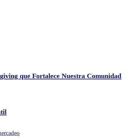
iving que Fortalece Nuestra Comunidad
til
giving
ión
ce
era