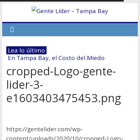
Lea lo último
En Tampa Bay, el Costo del Miedo
cropped-Logo-gente-
Hablemos de dinero # 7 – La
reestructuración financiera: El 70/30
lider-3-
El primer paso hacia la Independencia
e1603403475453.png
Económica
No dejes que el miedo te derrote
Hablemos de dinero Parte 6
https://gentelider.com/wp-
content/uploads/2020/10/cropped-Logo-