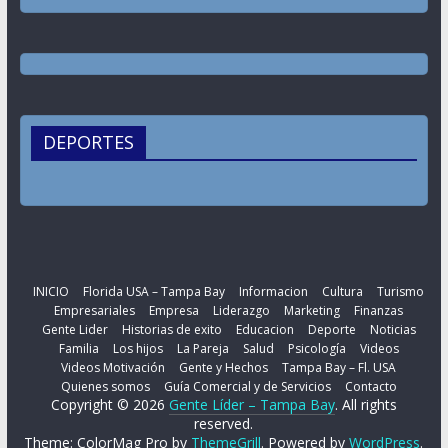
DEPORTES
INICIO
Florida USA – Tampa Bay
Informacion
Cultura
Turismo
Empresariales
Empresa
Liderazgo
Marketing
Finanzas
Gente Lider
Historias de exito
Educacion
Deporte
Noticias
Familia
Los hijos
La Pareja
Salud
Psicología
Videos
Videos Motivación
Gente y Hechos
Tampa Bay – Fl. USA
Quienes somos
Guía Comercial y de Servicios
Contacto
Copyright © 2026
Gente Líder – Tampa Bay
. All rights
reserved.
Theme: ColorMag Pro by
ThemeGrill
. Powered by
WordPress
.