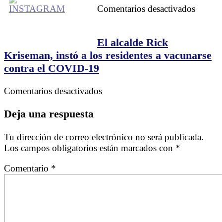
Salitre
en
Comentarios desactivados
¿Por
qué
unos
El alcalde Rick
tienen
Kriseman, instó a los residentes a vacunarse
éxito
contra el COVID-19
y
otros
en
Comentarios desactivados
no?
El
alcalde
Deja una respuesta
Rick
Kriseman,
Tu dirección de correo electrónico no será publicada.
instó
Los campos obligatorios están marcados con
*
a
los
Comentario
*
residentes
a
vacunarse
contra
el