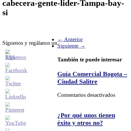
cabecera-gente-lider-Tampa-bay-
si
← Anterior
Síguenos y regálanos un
Siguiente →
También te puede interesar
Guía Comercial Bogota –
Ciudad Salitre
en
Comentarios desactivados
Guía
Comerc
Bogot
¿Por qué unos tienen
–
éxito y otros no?
Ciuda