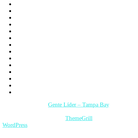
Deporte
Noticias
Familia
Los hijos
La Pareja
Salud
Psicología
Videos
Videos Motivación
Gente y Hechos
Tampa Bay – Fl. USA
Quienes somos
Guía Comercial y de Servicios
Contacto
Copyright © 2026
Gente Líder – Tampa Bay
. All rights
reserved.
Theme: ColorMag Pro by
ThemeGrill
. Powered by
WordPress
.