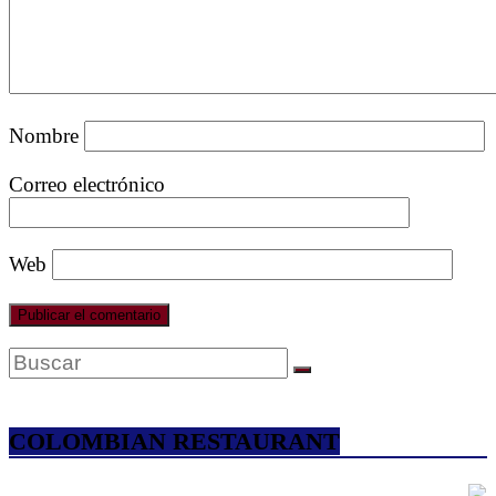
COVID-
19
Nombre
Correo electrónico
Web
COLOMBIAN RESTAURANT