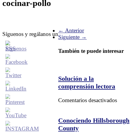
cocinar-pollo
← Anterior
Síguenos y regálanos un
Siguiente →
También te puede interesar
Solución a la
comprensión lectora
en
Comentarios desactivados
Soluci
a
la
Conociendo Hillsborough
compre
County
lectora