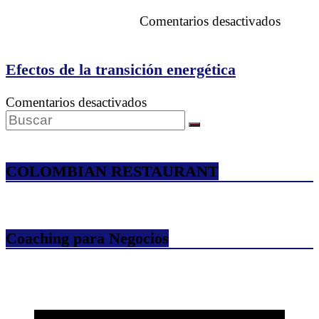
en
Comentarios desactivados
Conoc
Hillsb
Count
Efectos de la transición energética
en
Comentarios desactivados
Efectos
de
la
transición
COLOMBIAN RESTAURANT
energética
Coaching para Negocios