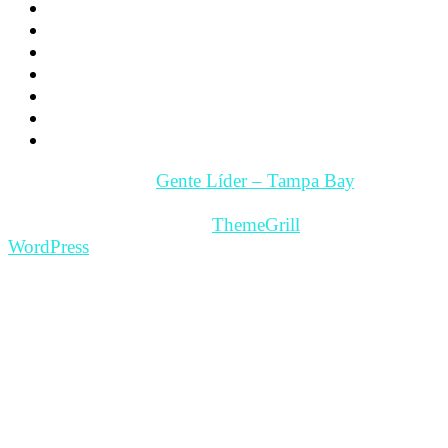
Videos
Videos Motivación
Gente y Hechos
Tampa Bay – Fl. USA
Quienes somos
Guía Comercial y de Servicios
Contacto
Copyright © 2026
Gente Líder – Tampa Bay
. All rights
reserved.
Theme: ColorMag Pro by
ThemeGrill
. Powered by
WordPress
.