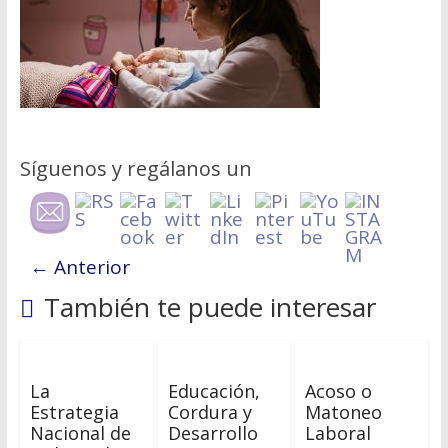
Hablemos de dinero Parte 6
En Tampa Bay, el Costo del Miedo
Síguenos y regálanos un
← Anterior
También te puede interesar
La
Educación,
Acoso o
Estrategia
Cordura y
Matoneo
Nacional de
Desarrollo
Laboral