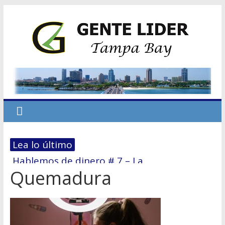
Lea lo último
Hablemos de dinero # 7 – La
Quemadura
reestructuración financiera: El 70/30
El primer paso hacia la Independencia
Económica
No dejes que el miedo te derrote