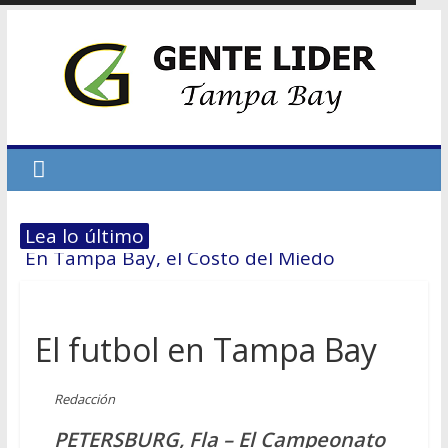
Lea lo último
En Tampa Bay, el Costo del Miedo
Hablemos de dinero # 7 – La
reestructuración financiera: El 70/30
El futbol en Tampa Bay
El primer paso hacia la Independencia
Económica
Redacción
No dejes que el miedo te derrote
PETERSBURG, Fla – El Campeonato
Hablemos de dinero Parte 6