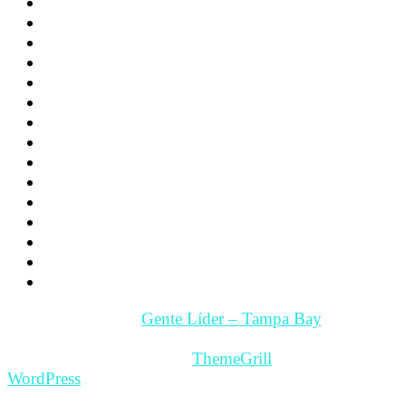
Educacion
Deporte
Noticias
Familia
Los hijos
La Pareja
Salud
Psicología
Videos
Videos Motivación
Gente y Hechos
Tampa Bay – Fl. USA
Quienes somos
Guía Comercial y de Servicios
Contacto
Copyright © 2026
Gente Líder – Tampa Bay
. All rights
reserved.
Theme: ColorMag Pro by
ThemeGrill
. Powered by
WordPress
.