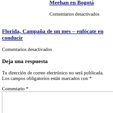
los
Meehan en Bogotá
líderes
empren
en
Comentarios desactivados
en
Confer
pandem
con
Nathan
Florida, Campaña de un mes – enfócate en
Meeha
conducir
en
Bogot
en
Comentarios desactivados
Florida,
Campaña
Deja una respuesta
de
un
Tu dirección de correo electrónico no será publicada.
mes
Los campos obligatorios están marcados con
*
–
enfócate
Comentario
*
en
conducir