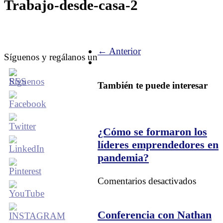
Trabajo-desde-casa-2
← Anterior
Síguenos y regálanos un
También te puede interesar
¿Cómo se formaron los
líderes emprendedores en
pandemia?
en
Comentarios desactivados
¿Cóm
se
formar
Conferencia con Nathan