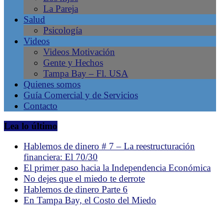
La Pareja
en
Salud
Tampa
Psicología
Bay
Videos
–
Videos Motivación
Gente
Gente y Hechos
Líder,
Tampa Bay – Fl. USA
Negocios
Quienes somos
Latinos,
Guía Comercial y de Servicios
Revista
Contacto
de
la
Lea lo último
comunidad
hispana
Hablemos de dinero # 7 – La reestructuración
en
financiera: El 70/30
Tampa,
El primer paso hacia la Independencia Económica
Florida.
No dejes que el miedo te derrote
Emprendimiento
Hablemos de dinero Parte 6
Latino.
En Tampa Bay, el Costo del Miedo