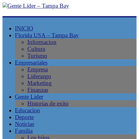
Gente
INICIO
Líder
Florida USA – Tampa Bay
Informacion
–
Cultura
Turismo
Tampa
Empresariales
Empresa
Bay
Liderazgo
Marketing
Finanzas
Magazine
Gente Lider
Latino
Historias de exito
–
Educacion
Revista
Deporte
latina
Noticias
–
Familia
Liderazgo
Los hijos
Latino