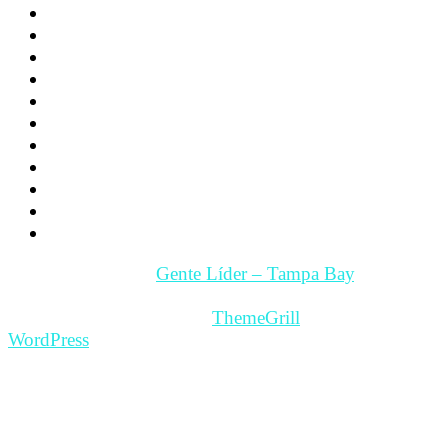
Los hijos
La Pareja
Salud
Psicología
Videos
Videos Motivación
Gente y Hechos
Tampa Bay – Fl. USA
Quienes somos
Guía Comercial y de Servicios
Contacto
Copyright © 2026
Gente Líder – Tampa Bay
. All rights
reserved.
Theme: ColorMag Pro by
ThemeGrill
. Powered by
WordPress
.