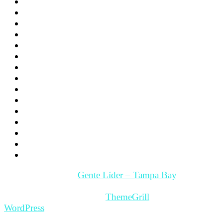
Educacion
Deporte
Noticias
Familia
Los hijos
La Pareja
Salud
Psicología
Videos
Videos Motivación
Gente y Hechos
Tampa Bay – Fl. USA
Quienes somos
Guía Comercial y de Servicios
Contacto
Copyright © 2026
Gente Líder – Tampa Bay
. All rights
reserved.
Theme: ColorMag Pro by
ThemeGrill
. Powered by
WordPress
.