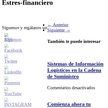
Estres-financiero
← Anterior
Síguenos y regálanos un
Siguiente →
También te puede interesar
Sistemas de Información
Logísticos en la Cadena
de Suministro
en
Comentarios desactivados
Sistem
de
Inform
Comienza ahora tu