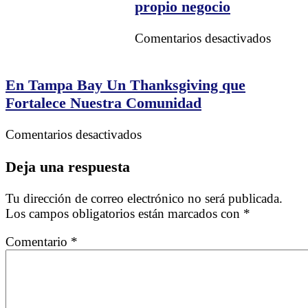
Logíst
propio negocio
en
la
en
Comentarios desactivados
Caden
Comie
de
ahora
Sumini
tu
En Tampa Bay Un Thanksgiving que
propio
Fortalece Nuestra Comunidad
negoci
en
Comentarios desactivados
En
Tampa
Deja una respuesta
Bay
Un
Tu dirección de correo electrónico no será publicada.
Thanksgiving
Los campos obligatorios están marcados con
*
que
Fortalece
Comentario
*
Nuestra
Comunidad