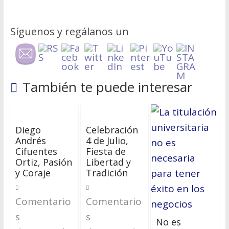
Hablemos de dinero Parte 6
En Tampa Bay, el Costo del Miedo
Síguenos y regálanos un
También te puede interesar
Diego
Celebración
Andrés
4 de Julio,
Cifuentes
Fiesta de
Ortiz, Pasión
Libertad y
y Coraje
Tradición
Comentario
Comentario
s
s
No es