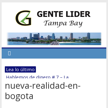
Lea lo último
Hablemos de dinero # 7 – La
nueva-realidad-en-
reestructuración financiera: El 70/30
El primer paso hacia la Independencia
bogota
Económica
No dejes que el miedo te derrote