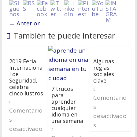
← Anterior
También te puede interesar
2019 Feria
Algunas
Internaciona
reglas
l de
sociales
Seguridad,
clave
celebra
7 trucos
cinco lustros
para
Comentario
aprender
s
cualquier
Comentario
idioma en
desactivado
s
una semana
s
desactivado