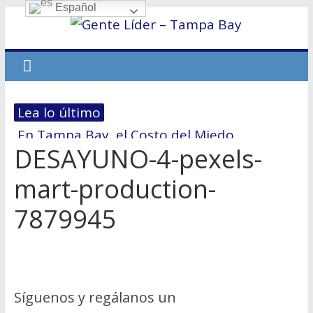
Español
Lea lo último
En Tampa Bay, el Costo del Miedo
DESAYUNO-4-pexels-
Hablemos de dinero # 7 – La
reestructuración financiera: El 70/30
mart-production-
El primer paso hacia la Independencia
7879945
Económica
No dejes que el miedo te derrote
Hablemos de dinero Parte 6
Síguenos y regálanos un