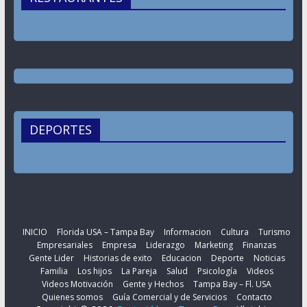
DEPORTES
INICIO
Florida USA – Tampa Bay
Informacion
Cultura
Turismo
Empresariales
Empresa
Liderazgo
Marketing
Finanzas
Gente Lider
Historias de exito
Educacion
Deporte
Noticias
Familia
Los hijos
La Pareja
Salud
Psicología
Videos
Videos Motivación
Gente y Hechos
Tampa Bay – Fl. USA
Quienes somos
Guía Comercial y de Servicios
Contacto