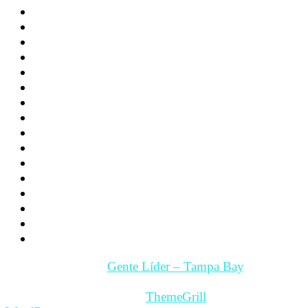
Historias de exito
Educacion
Deporte
Noticias
Familia
Los hijos
La Pareja
Salud
Psicología
Videos
Videos Motivación
Gente y Hechos
Tampa Bay – Fl. USA
Quienes somos
Guía Comercial y de Servicios
Contacto
Copyright © 2026
Gente Líder – Tampa Bay
. All rights
reserved.
Theme: ColorMag Pro by
ThemeGrill
. Powered by