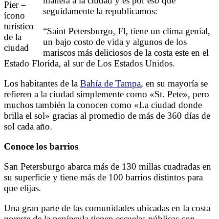
manera a la ciudad y es por eso que
Pier –
seguidamente la republicamos:
ícono
turístico
“Saint Petersburgo, Fl, tiene un clima genial,
de la
un bajo costo de vida y algunos de los
ciudad
mariscos más deliciosos de la costa este en el
Estado Florida, al sur de Los Estados Unidos.
Los habitantes de la
Bahía de Tampa
, en su mayoría se
refieren a la ciudad simplemente como «St. Pete», pero
muchos también la conocen como «La ciudad donde
brilla el sol» gracias al promedio de más de 360 días de
sol cada año.
Conoce los barrios
San Petersburgo abarca más de 130 millas cuadradas en
su superficie y tiene más de 100 barrios distintos para
que elijas.
Una gran parte de las comunidades ubicadas en la costa
noreste de la península tienen escuelas públicas con