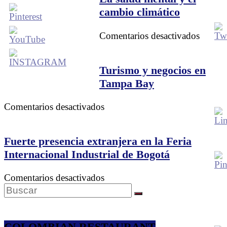
cambio climático
en
Comentarios desactivados
La
salud
mental
Turismo y negocios en
y
Tampa Bay
el
cambi
en
Comentarios desactivados
climáti
Turismo
y
negocios
Fuerte presencia extranjera en la Feria
en
Internacional Industrial de Bogotá
Tampa
Bay
en
Comentarios desactivados
Fuerte
presencia
extranjera
en
COLOMBIAN RESTAURANT