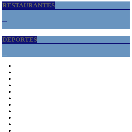
RESTAURANTES
DEPORTES
INICIO
Florida USA – Tampa Bay
Informacion
Cultura
Turismo
Empresariales
Empresa
Liderazgo
Marketing
Finanzas
Gente Lider