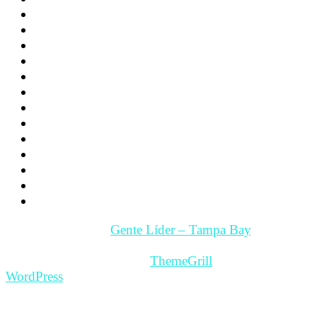
Noticias
Familia
Los hijos
La Pareja
Salud
Psicología
Videos
Videos Motivación
Gente y Hechos
Tampa Bay – Fl. USA
Quienes somos
Guía Comercial y de Servicios
Contacto
Copyright © 2026
Gente Líder – Tampa Bay
. All rights
reserved.
Theme: ColorMag Pro by
ThemeGrill
. Powered by
WordPress
.