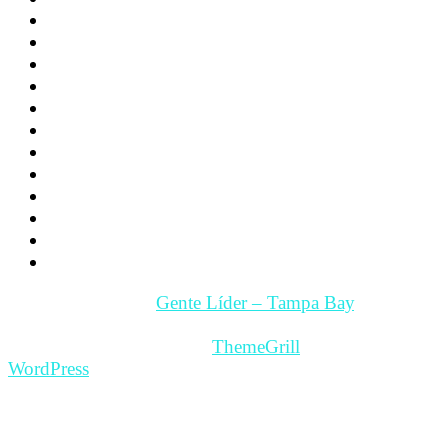
Familia
Los hijos
La Pareja
Salud
Psicología
Videos
Videos Motivación
Gente y Hechos
Tampa Bay – Fl. USA
Quienes somos
Guía Comercial y de Servicios
Contacto
Copyright © 2026
Gente Líder – Tampa Bay
. All rights
reserved.
Theme: ColorMag Pro by
ThemeGrill
. Powered by
WordPress
.