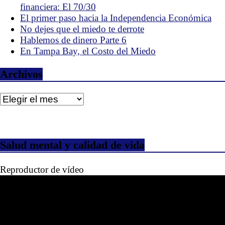
financiera: El 70/30
El primer paso hacia la Independencia Económica
No dejes que el miedo te derrote
Hablemos de dinero Parte 6
En Tampa Bay, el Costo del Miedo
Archivos
Archivos
Salud mental y calidad de vida
Reproductor de vídeo