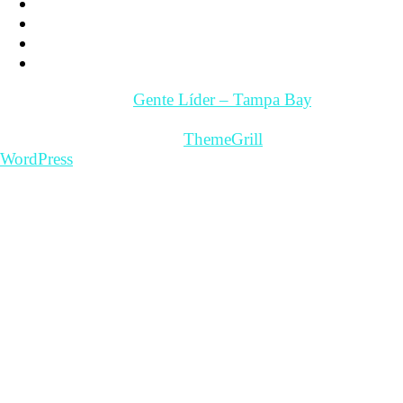
Tampa Bay – Fl. USA
Quienes somos
Guía Comercial y de Servicios
Contacto
Copyright © 2026
Gente Líder – Tampa Bay
. All rights
reserved.
Theme: ColorMag Pro by
ThemeGrill
. Powered by
WordPress
.