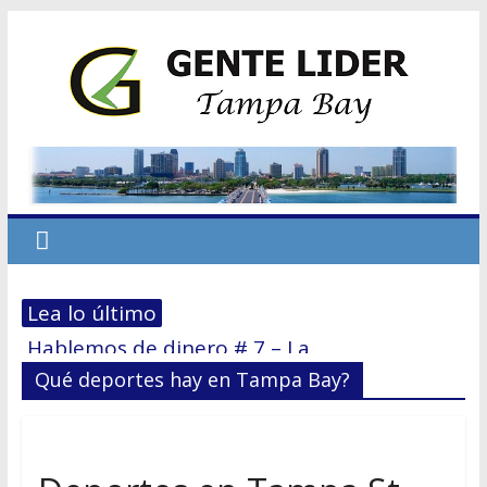
Lea lo último
Hablemos de dinero # 7 – La
reestructuración financiera: El 70/30
Qué deportes hay en Tampa Bay?
El primer paso hacia la Independencia
Económica
No dejes que el miedo te derrote