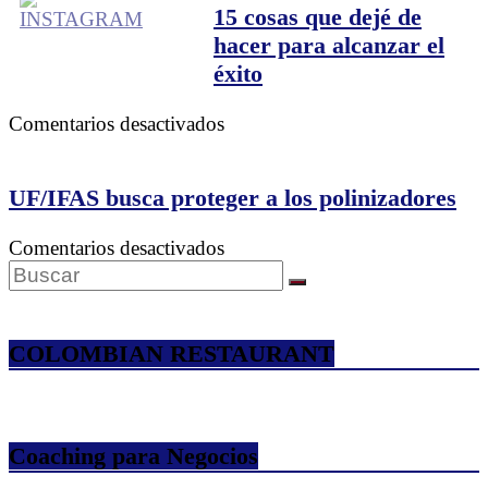
Inform
15 cosas que dejé de
Logíst
hacer para alcanzar el
en
éxito
la
Caden
en
Comentarios desactivados
de
15
Sumini
cosas
que
UF/IFAS busca proteger a los polinizadores
dejé
de
en
Comentarios desactivados
hacer
UF/IFAS
para
busca
alcanzar
proteger
el
a
COLOMBIAN RESTAURANT
éxito
los
polinizadores
Coaching para Negocios