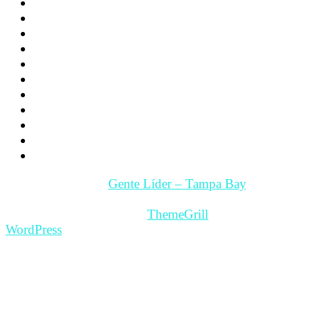
Los hijos
La Pareja
Salud
Psicología
Videos
Videos Motivación
Gente y Hechos
Tampa Bay – Fl. USA
Quienes somos
Guía Comercial y de Servicios
Contacto
Copyright © 2026
Gente Líder – Tampa Bay
. All rights
reserved.
Theme: ColorMag Pro by
ThemeGrill
. Powered by
WordPress
.