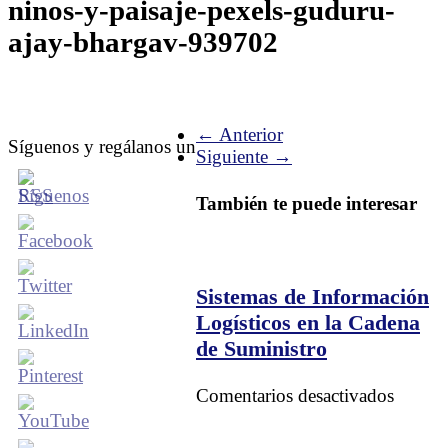
ninos-y-paisaje-pexels-guduru-
ajay-bhargav-939702
← Anterior
Síguenos y regálanos un
Siguiente →
También te puede interesar
Sistemas de Información
Logísticos en la Cadena
de Suministro
en
Comentarios desactivados
Sistem
de