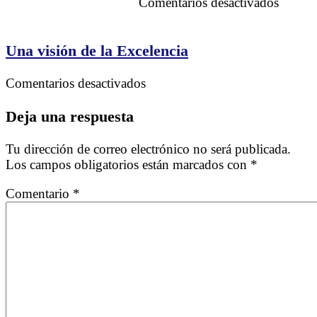
en
Comentarios desactivados
Negoci
Perder
o
Una visión de la Excelencia
Ganar
en
Comentarios desactivados
Una
visión
Deja una respuesta
de
la
Tu dirección de correo electrónico no será publicada.
Excelencia
Los campos obligatorios están marcados con
*
Comentario
*