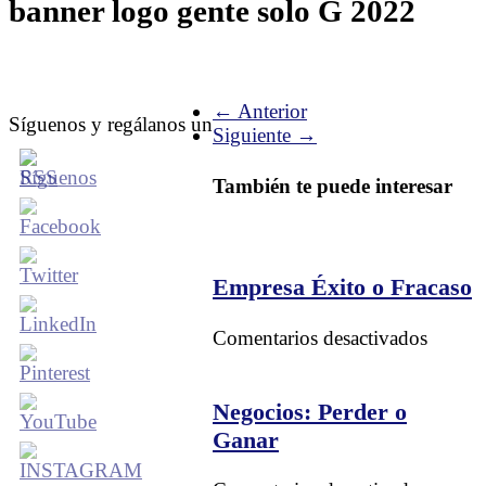
banner logo gente solo G 2022
← Anterior
Síguenos y regálanos un
Siguiente →
También te puede interesar
Empresa Éxito o Fracaso
en
Comentarios desactivados
Empre
Éxito
o
Negocios: Perder o
Fracas
Ganar