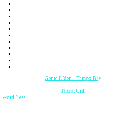
Los hijos
La Pareja
Salud
Psicología
Videos
Videos Motivación
Gente y Hechos
Tampa Bay – Fl. USA
Quienes somos
Guía Comercial y de Servicios
Contacto
Copyright © 2026
Gente Líder – Tampa Bay
. All rights
reserved.
Theme: ColorMag Pro by
ThemeGrill
. Powered by
WordPress
.