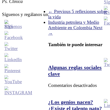
Ps. Clínica
← Previous
5 reflexiones sobre
Síguenos y regálanos un
la vida
Industria petrolera y Medio
Ambiente en Colombia
Next
→
También te puede interesar
Algunas reglas sociales
clave
en
Comentarios desactivados
Alguna
reglas
sociale
¿Los genios nacen?
clave
¿Existe el talento nato?