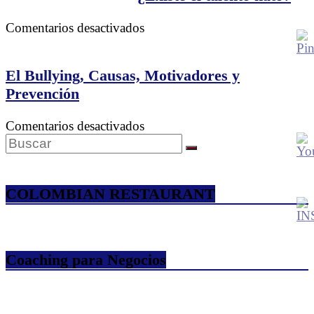
en
Comentarios desactivados
¿Los
genios
nacen?
El Bullying, Causas, Motivadores y
¿Existe
Prevención
el
talento
en
Comentarios desactivados
nato?
El
Bullying,
Causas,
Motivadores
COLOMBIAN RESTAURANT
y
Prevención
Coaching para Negocios