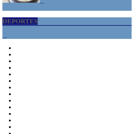
DEPORTES
INICIO
Florida USA – Tampa Bay
Informacion
Cultura
Turismo
Empresariales
Empresa
Liderazgo
Marketing
Finanzas
Gente Lider
Historias de exito
Educacion
Deporte