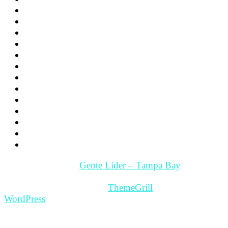
Noticias
Familia
Los hijos
La Pareja
Salud
Psicología
Videos
Videos Motivación
Gente y Hechos
Tampa Bay – Fl. USA
Quienes somos
Guía Comercial y de Servicios
Contacto
Copyright © 2026
Gente Líder – Tampa Bay
. All rights
reserved.
Theme: ColorMag Pro by
ThemeGrill
. Powered by
WordPress
.