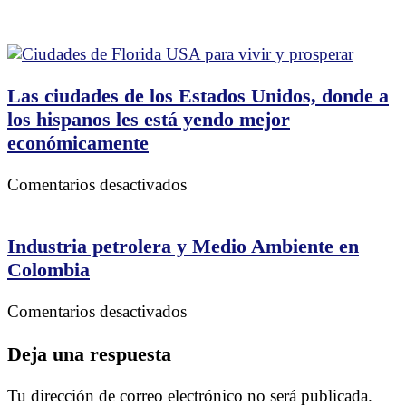
Las ciudades de los Estados Unidos, donde a
los hispanos les está yendo mejor
económicamente
en
Comentarios desactivados
Las
ciudades
de
Industria petrolera y Medio Ambiente en
los
Colombia
Estados
Unidos,
en
Comentarios desactivados
donde
Industria
a
petrolera
Deja una respuesta
los
y
hispanos
Medio
Tu dirección de correo electrónico no será publicada.
les