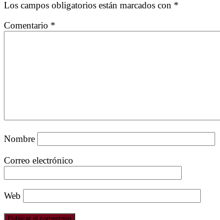
Ambiente
Los campos obligatorios están marcados con
*
está
en
yendo
Colombia
Comentario
*
mejor
económicamente
Nombre
Correo electrónico
Web