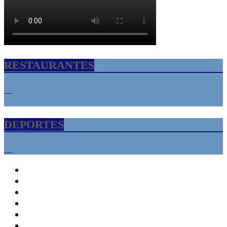
RESTAURANTES
DEPORTES
INICIO
Florida USA – Tampa Bay
Informacion
Cultura
Turismo
Empresariales