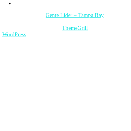
Contacto
Copyright © 2026
Gente Líder – Tampa Bay
. All rights
reserved.
Theme: ColorMag Pro by
ThemeGrill
. Powered by
WordPress
.