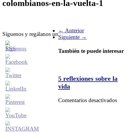
colombianos-en-la-vuelta-1
← Anterior
Síguenos y regálanos un
Siguiente →
También te puede interesar
5 reflexiones sobre la
vida
en
Comentarios desactivados
5
reflexi
sobre
la
vida