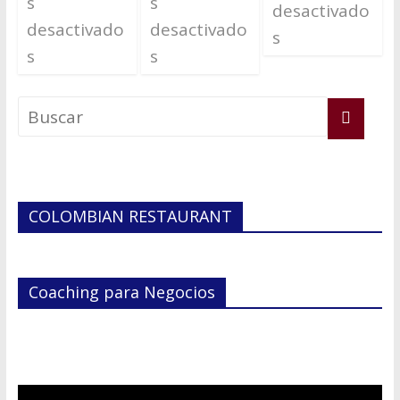
s
s
desactivado
desactivado
desactivado
s
s
s
COLOMBIAN RESTAURANT
Coaching para Negocios