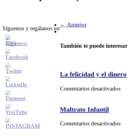
← Anterior
Síguenos y regálanos un
También te puede interesar
La felicidad y el dinero
en
Comentarios desactivados
La
felicid
y
Maltrato Infantil
el
dinero
en
Comentarios desactivados
Maltra
Infantil