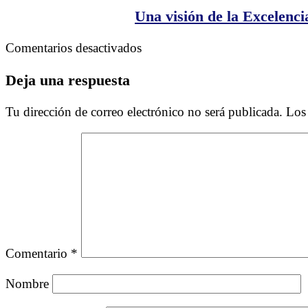
Una visión de la Excelenci
en
Comentarios desactivados
Una
visión
Deja una respuesta
de
la
Tu dirección de correo electrónico no será publicada.
Los
Excelencia
Comentario
*
Nombre