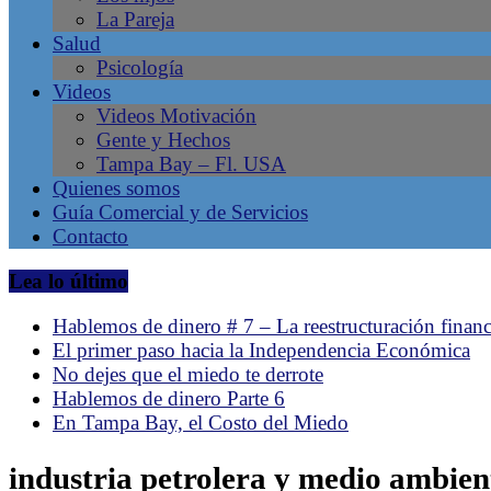
La Pareja
en
Salud
Tampa
Psicología
Bay
Videos
–
Videos Motivación
Gente
Gente y Hechos
Líder,
Tampa Bay – Fl. USA
Negocios
Quienes somos
Latinos,
Guía Comercial y de Servicios
Revista
Contacto
de
la
Lea lo último
comunidad
hispana
Hablemos de dinero # 7 – La reestructuración financ
en
El primer paso hacia la Independencia Económica
Tampa,
No dejes que el miedo te derrote
Florida.
Hablemos de dinero Parte 6
Emprendimiento
En Tampa Bay, el Costo del Miedo
Latino.
industria petrolera y medio ambien