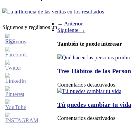
← Anterior
Síguenos y regálanos un
Siguiente →
También te puede interesar
Tres Hábitos de las Perso
en
Comentarios desactivados
Tres
Hábito
de
Tú puedes cambiar tu vid
las
Person
en
Comentarios desactivados
Produc
Tú
puedes