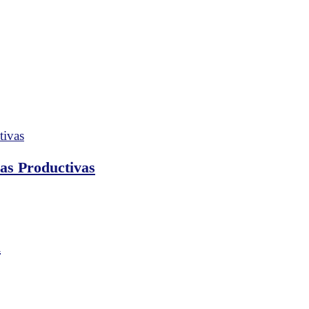
nas Productivas
s
a
as
tivas