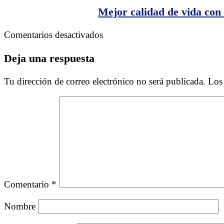
cambia
Mejor calidad de vida con
tu
vida
en
Comentarios desactivados
Mejor
calidad
Deja una respuesta
de
vida
Tu dirección de correo electrónico no será publicada.
Los
con
Ecoterapia
Comentario
*
Nombre