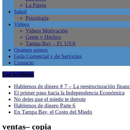
La Pareja
en
Salud
Tampa
Psicología
Bay
Videos
–
Videos Motivación
Gente
Gente y Hechos
Líder,
Tampa Bay – Fl. USA
Negocios
Quienes somos
Latinos,
Guía Comercial y de Servicios
Revista
Contacto
de
la
Lea lo último
comunidad
hispana
Hablemos de dinero # 7 – La reestructuración financ
en
El primer paso hacia la Independencia Económica
Tampa,
No dejes que el miedo te derrote
Florida.
Hablemos de dinero Parte 6
Emprendimiento
En Tampa Bay, el Costo del Miedo
Latino.
ventas– copia