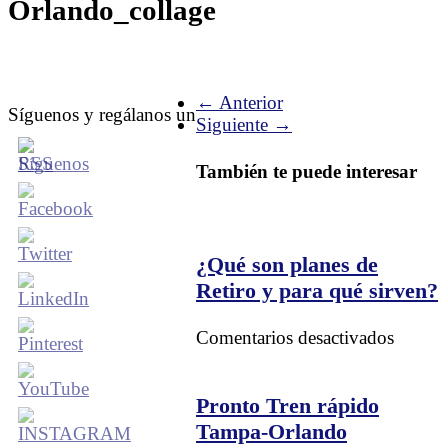
Orlando_collage
← Anterior
Síguenos y regálanos un
Siguiente →
También te puede interesar
¿Qué son planes de
Retiro y para qué sirven?
en
Comentarios desactivados
¿Qué
son
planes
Pronto Tren rápido
de
Tampa-Orlando
Retiro