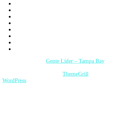
Psicología
Videos
Videos Motivación
Gente y Hechos
Tampa Bay – Fl. USA
Quienes somos
Guía Comercial y de Servicios
Contacto
Copyright © 2026
Gente Líder – Tampa Bay
. All rights
reserved.
Theme: ColorMag Pro by
ThemeGrill
. Powered by
WordPress
.