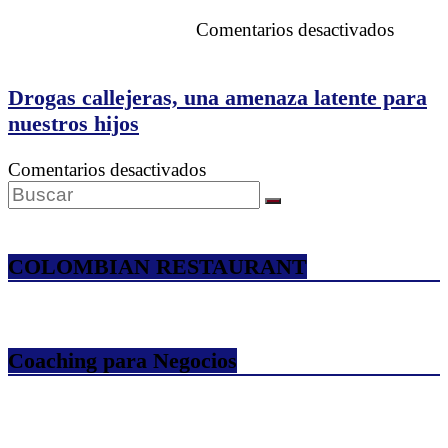
y
en
Comentarios desactivados
para
Pronto
qué
Tren
sirven?
rápido
Drogas callejeras, una amenaza latente para
Tampa
nuestros hijos
Orland
en
Comentarios desactivados
Drogas
callejeras,
una
amenaza
COLOMBIAN RESTAURANT
latente
para
nuestros
hijos
Coaching para Negocios