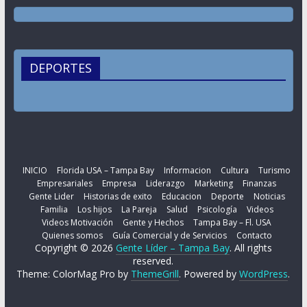
DEPORTES
INICIO
Florida USA – Tampa Bay
Informacion
Cultura
Turismo
Empresariales
Empresa
Liderazgo
Marketing
Finanzas
Gente Lider
Historias de exito
Educacion
Deporte
Noticias
Familia
Los hijos
La Pareja
Salud
Psicología
Videos
Videos Motivación
Gente y Hechos
Tampa Bay – Fl. USA
Quienes somos
Guía Comercial y de Servicios
Contacto
Copyright © 2026
Gente Líder – Tampa Bay
. All rights
reserved.
Theme: ColorMag Pro by
ThemeGrill
. Powered by
WordPress
.