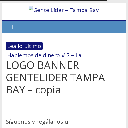
Lea lo último
En Tampa Bay, el Costo del Miedo
Hablemos de dinero # 7 – La
LOGO BANNER
reestructuración financiera: El 70/30
GENTELIDER TAMPA
El primer paso hacia la Independencia
Económica
BAY – copia
No dejes que el miedo te derrote
Hablemos de dinero Parte 6
Síguenos y regálanos un