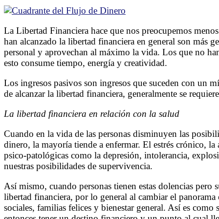
La Libertad Financiera hace que nos preocupemos menos d
han alcanzado la libertad financiera en general son más g
personal y aprovechan al máximo la vida. Los que no han a
esto consume tiempo, energía y creatividad.
Los ingresos pasivos son ingresos que suceden con un mín
de alcanzar la libertad financiera, generalmente se requier
La libertad financiera en relación con la salud
Cuando en la vida de las personas disminuyen las posibili
dinero, la mayoría tiende a enfermar. El estrés crónico, l
psico-patológicas como la depresión, intolerancia, explos
nuestras posibilidades de supervivencia.
Así mismo, cuando personas tienen estas dolencias pero s
libertad financiera, por lo general al cambiar el panorama 
sociales, familias felices y bienestar general. Así es como 
entonces tener un destino financiero y un punto al cual lle