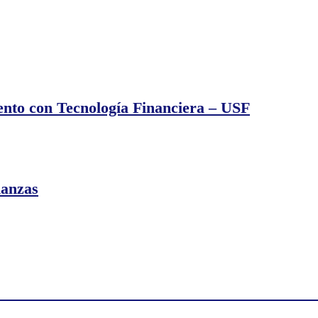
ad
nto con Tecnología Financiera – USF
ción
ndimiento
nanzas
ogía
iera