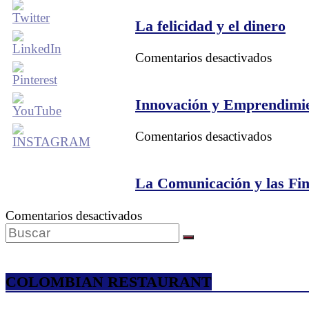
La felicidad y el dinero
en
Comentarios desactivados
La
felicid
y
Innovación y Emprendimie
el
dinero
en
Comentarios desactivados
Innova
y
Empre
La Comunicación y las Fi
con
Tecnol
en
Comentarios desactivados
Financ
La
–
Comunicación
USF
y
las
COLOMBIAN RESTAURANT
Finanzas