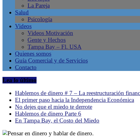
La Pareja
en
Salud
Tampa
Psicología
Bay
Videos
–
Videos Motivación
Gente
Gente y Hechos
Líder,
Tampa Bay – Fl. USA
Negocios
Quienes somos
Latinos,
Guía Comercial y de Servicios
Revista
Contacto
de
la
Lea lo último
comunidad
hispana
Hablemos de dinero # 7 – La reestructuración financ
en
El primer paso hacia la Independencia Económica
Tampa,
No dejes que el miedo te derrote
Florida.
Hablemos de dinero Parte 6
Emprendimiento
En Tampa Bay, el Costo del Miedo
Latino.