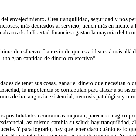
el envejecimiento. Crea tranquilidad, seguridad y nos per
enerosos, más dedicados al servicio, tienen más en mente a
lcanzado la libertad financiera gastan la mayoría del tiem
imo de esfuerzo. La razón de que esta idea está más allá d
e una gran cantidad de dinero en efectivo”.
dades de tener sus cosas, ganar el dinero que necesitan o d
a ansiedad, la impotencia se confabulan para atacar a su sist
iones de ira, angustia existencial, neurosis patológica y o
us posibilidades económicas mejoran, pareciera mágico per
existencial, así mismo cambia su salud; hay tranquilidad, al
sucede. Y para lograrlo, hay que tener claro cuánto es lo que
gar. No se trata de sobrevivir, se trata de
supervivir
. Sería 